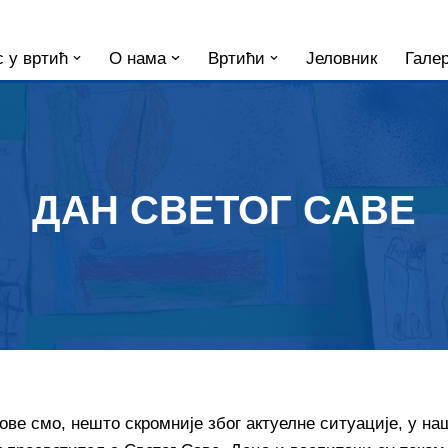
 у вртић
О нама
Вртићи
Јеловник
Галер
ДАН СВЕТОГ САВЕ
 ове смо, нешто скромније због актуелне ситуације, у н