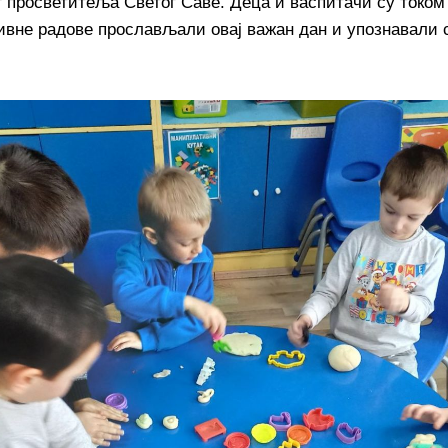
 просветитеља Светог Саве. Деца и васпитачи су током
тивне радове прослављали овај важан дан и упознавали 