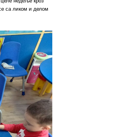
 целе недеље кроз
се са ликом и делом