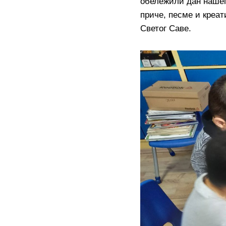
обележили дан нашег
приче, песме и креа
Светог Саве.