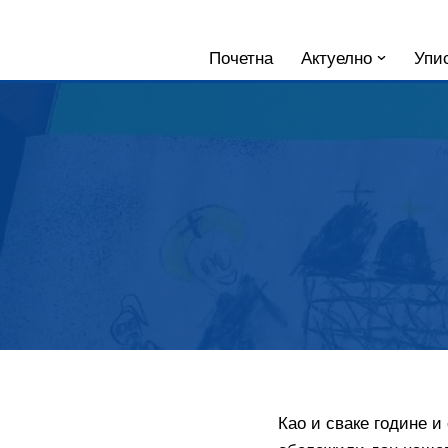
Skoči
Почетна
Актуелно
Упис
na
sadržaj
Као и сваке године и