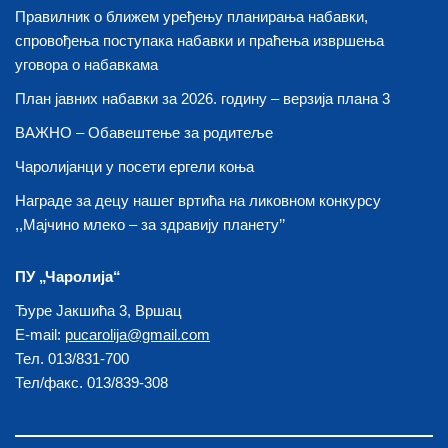
Правилник о ближем уређењу планирања набавки,
спровођења поступака набавки и праћења извршења
уговора о набавкама
План јавних набавки за 2026. годину – верзија плана 3
ВАЖНО – Обавештење за родитеље
Чаролијанци у посети ергели коња
Награде за децу нашег вртића на ликовном конкурсу
,,Мајчино млеко – за здравију планету’’
ПУ „Чаролија“
Ђуре Јакшића 3, Вршац
E-mail:
pucarolija@gmail.com
Тел. 013/831-700
Тел/факс. 013/839-308