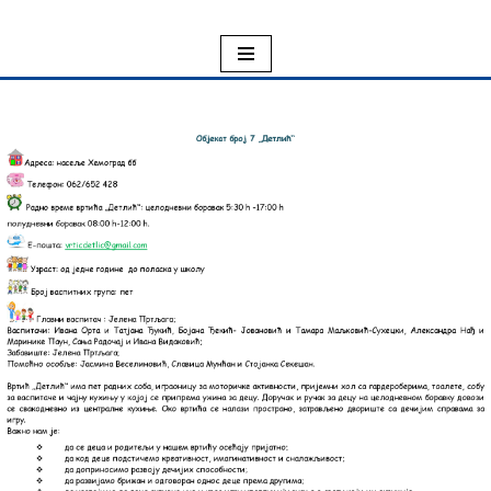
Skoči
na
sadržaj