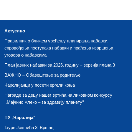
Актуелно
Правилник о ближем уређењу планирања набавки,
спровођења поступака набавки и праћења извршења
уговора о набавкама
План јавних набавки за 2026. годину – верзија плана 3
ВАЖНО – Обавештење за родитеље
Чаролијанци у посети ергели коња
Награде за децу нашег вртића на ликовном конкурсу
,,Мајчино млеко – за здравију планету’’
ПУ „Чаролија“
Ђуре Јакшића 3, Вршац