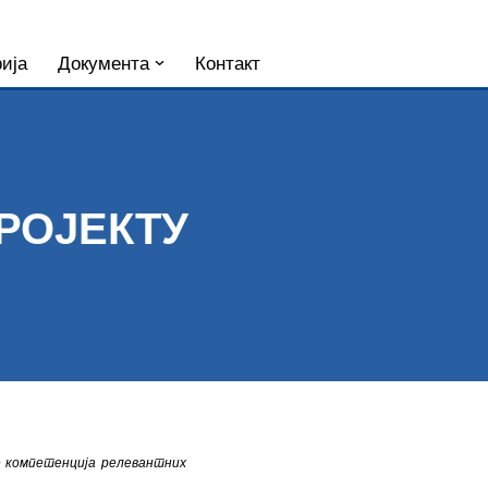
ија
Документа
Контакт
РОЈЕКТУ
е компетенција релевантних