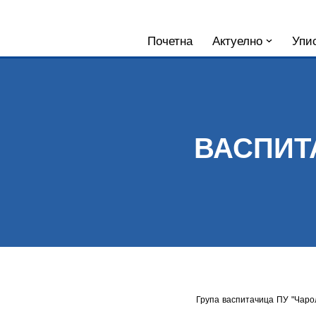
Skoči
Почетна
Актуелно
Упис
na
sadržaj
ВАСПИТ
Група васпитачица ПУ "Чарол