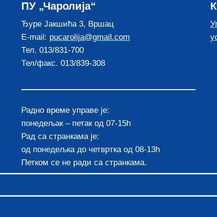
ПУ „Чаролија“
К
Ђуре Јакшића 3, Вршац
У
E-mail:
pucarolija@gmail.com
у
Тел. 013/831-700
Тел/факс. 013/839-308
Радно време управе је:
понедељак – петак од 07-15h
Рад са странкама је:
од понедељка до четвртка од 08-13h
Петком се не ради са странкама.