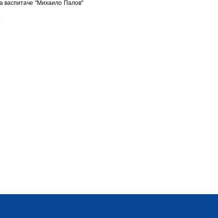
 за васпитаче "Михаило Палов"
.