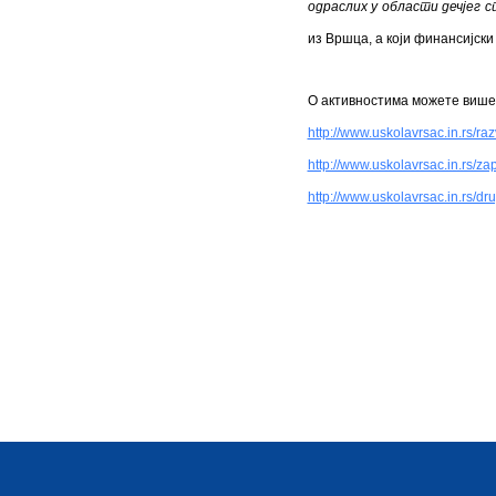
одраслих у области дечјег с
из Вршца, а који финансијск
О активностима можете више
http://www.uskolavrsac.in.rs/ra
http://www.uskolavrsac.in.rs/zap
http://www.uskolavrsac.in.rs/dru