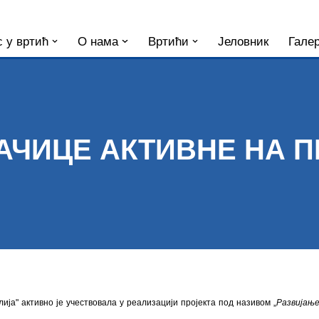
 у вртић
О нама
Вртићи
Јеловник
Галер
АЧИЦЕ АКТИВНЕ НА П
ија" активно је учествовала у реализацији пројекта под називом „
Развијањ