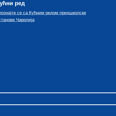
ућни ред
познајте се са Кућним редом предшколске
станове Чаролија