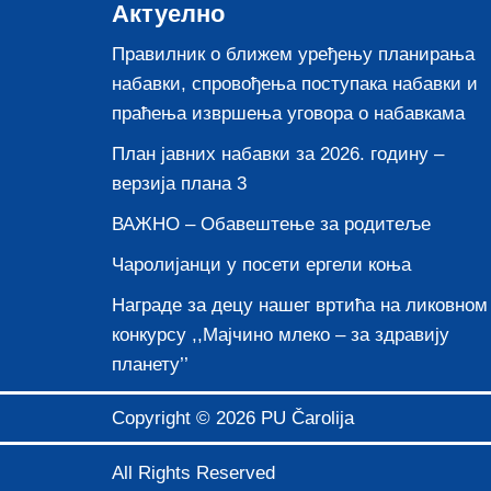
Актуелно
Правилник о ближем уређењу планирања
набавки, спровођења поступака набавки и
праћења извршења уговора о набавкама
План јавних набавки за 2026. годину –
верзија плана 3
ВАЖНО – Обавештење за родитеље
Чаролијанци у посети ергели коња
Награде за децу нашег вртића на ликовном
конкурсу ,,Мајчино млеко – за здравију
планету’’
Copyright ©
2026 PU Čarolija
All Rights Reserved