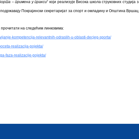
порта – примена у пракси
“ који реализује Висока школа струковних студија
и подржавају Покрајински секретаријат за спорт и омладину и Општина Вршац
 прочитати на следећим линковима:
zvijanje-kompetencija-relevantnih-odraslih-u-oblasti-decjeg-sporta/
oceta-realizacija-pojekta/
ga-faza-realizacije-pojekta/