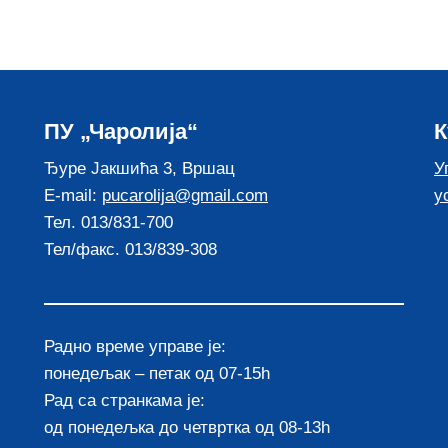
ПУ „Чаролија“
К
Ђуре Јакшића 3, Вршац
У
E-mail:
pucarolija@gmail.com
у
Тел. 013/831-700
Тел/факс. 013/839-308
Радно време управе је:
понедељак – петак од 07-15h
Рад са странкама је:
од понедељка до четвртка од 08-13h