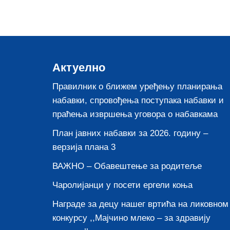
Актуелно
Правилник о ближем уређењу планирања
набавки, спровођења поступака набавки и
праћења извршења уговора о набавкама
План јавних набавки за 2026. годину –
верзија плана 3
ВАЖНО – Обавештење за родитеље
Чаролијанци у посети ергели коња
Награде за децу нашег вртића на ликовном
конкурсу ,,Мајчино млеко – за здравију