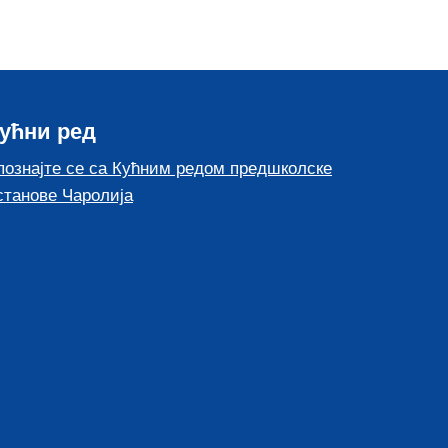
ућни ред
познајте се са Кућним редом предшколске
станове Чаролија