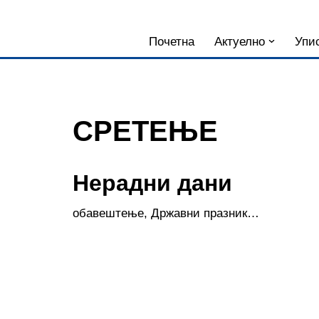
Skoči
Почетна
Актуелно
Упис
na
sadržaj
СРЕТЕЊЕ
Нерадни дани
обавештење, Државни празник…