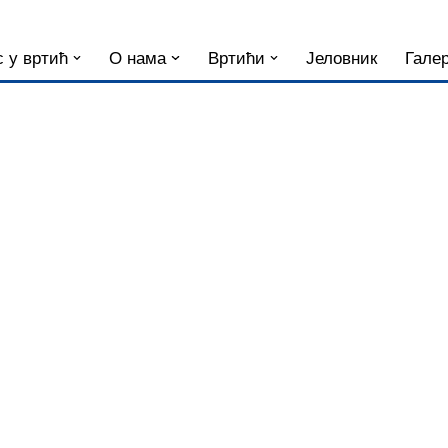
 у вртић
О нама
Вртићи
Јеловник
Галер