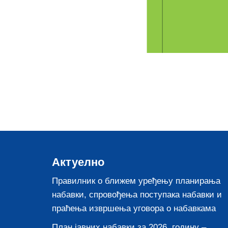
Актуелно
Правилник о ближем уређењу планирања
набавки, спровођења поступака набавки и
праћења извршења уговора о набавкама
План јавних набавки за 2026. годину –