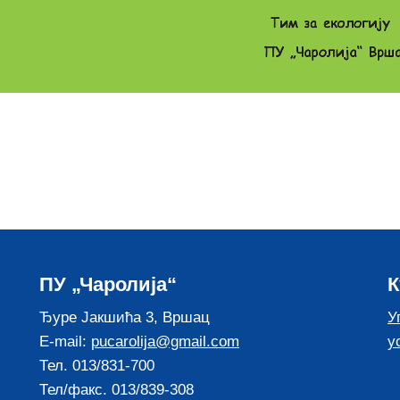
ПУ „Чаролија“
К
Ђуре Јакшића 3, Вршац
У
E-mail:
pucarolija@gmail.com
у
Тел. 013/831-700
Тел/факс. 013/839-308