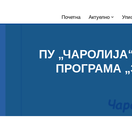
Skoči
Почетна
Актуелно
Упис
na
sadržaj
ПУ „ЧАРОЛИЈА
ПРОГРАМА „