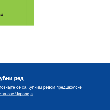
ућни ред
познајте се са Кућним редом предшколске
станове Чаролија