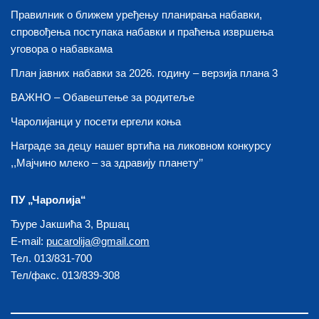
Правилник о ближем уређењу планирања набавки,
спровођења поступака набавки и праћења извршења
уговора о набавкама
План јавних набавки за 2026. годину – верзија плана 3
ВАЖНО – Обавештење за родитеље
Чаролијанци у посети ергели коња
Награде за децу нашег вртића на ликовном конкурсу
,,Мајчино млеко – за здравију планету’’
ПУ „Чаролија“
Ђуре Јакшића 3, Вршац
E-mail:
pucarolija@gmail.com
Тел. 013/831-700
Тел/факс. 013/839-308