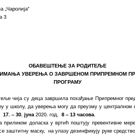
а „Чаролија“
а 3
ОБАВЕШТЕЊЕ ЗА РОДИТЕЉЕ
УЗИМАЊА УВЕРЕЊА О ЗАВРШЕНОМ ПРИПРЕМНОМ П
ПРОГРАМУ
еље чија су деца завршила похађање Припремног пред
ећу у школу, да уверења могу да преузму у централном 
ду
17. – 30. јуна
2020. год,
8 – 13 часова
.
 приликом доласка у вртић поштују превентивне мере
се заштитну маску, на улазу дезинфикују руке средство