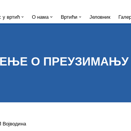
 у вртић
О нама
Вртићи
Јеловник
Галер
ЕЊЕ О ПРЕУЗИМАЊУ
П Војводина