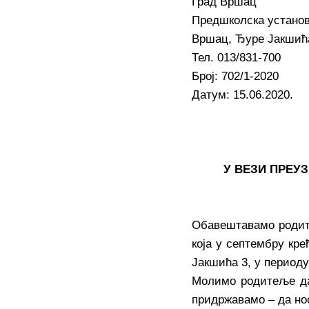
Град Вршац
Предшколска установ
Вршац, Ђуре Јакшић
Тел. 013/831-700
Број: 702/1-2020
Датум: 15.06.2020.
У ВЕЗИ ПРЕ
Обавештавамо родит
која у септембру кр
Јакшића 3, у перио
Молимо родитеље да
придржавамо – да но