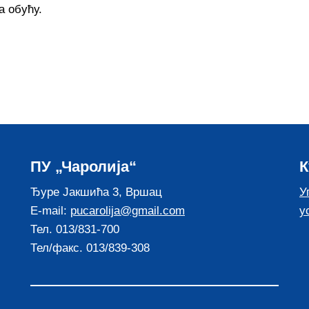
а обућу.
ПУ „Чаролија“
К
Ђуре Јакшића 3, Вршац
У
E-mail:
pucarolija@gmail.com
у
Тел. 013/831-700
Тел/факс. 013/839-308