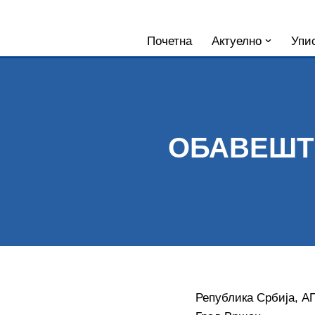
Skoči
Почетна
Актуелно
Упис
na
sadržaj
ОБАВЕШТ
Република Србија, А