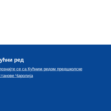
ућни ред
познајте се са Кућним редом предшколске
станове Чаролија