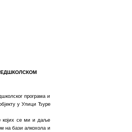
РЕДШКОЛСКОМ
школског програма и
објекту у Улици Ђуре
 којих се ми и даље
м на бази алкохола и