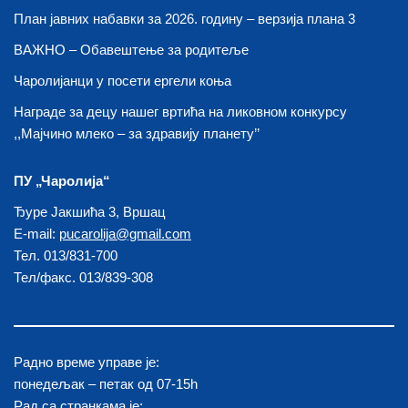
План јавних набавки за 2026. годину – верзија плана 3
ВАЖНО – Обавештење за родитеље
Чаролијанци у посети ергели коња
Награде за децу нашег вртића на ликовном конкурсу
,,Мајчино млеко – за здравију планету’’
ПУ „Чаролија“
Ђуре Јакшића 3, Вршац
E-mail:
pucarolija@gmail.com
Тел. 013/831-700
Тел/факс. 013/839-308
Радно време управе је:
понедељак – петак од 07-15h
Рад са странкама је: