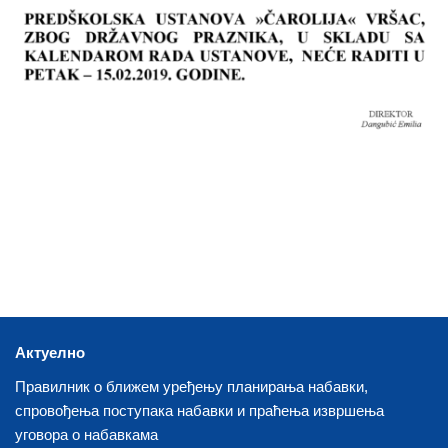
Актуелно
Правилник о ближем уређењу планирања набавки,
спровођења поступака набавки и праћења извршења
уговора о набавкама