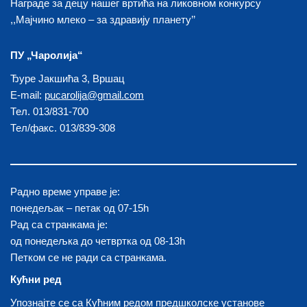
Награде за децу нашег вртића на ликовном конкурсу
,,Мајчино млеко – за здравију планету’’
ПУ „Чаролија“
Ђуре Јакшића 3, Вршац
E-mail:
pucarolija@gmail.com
Тел. 013/831-700
Тел/факс. 013/839-308
Радно време управе је:
понедељак – петак од 07-15h
Рад са странкама је:
од понедељка до четвртка од 08-13h
Петком се не ради са странкама.
Кућни ред
Упознајте се са Кућним редом предшколске установе