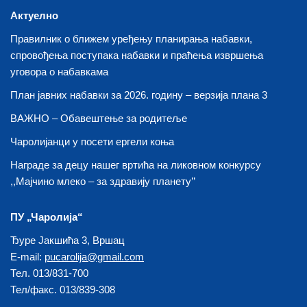
Актуелно
Правилник о ближем уређењу планирања набавки,
спровођења поступака набавки и праћења извршења
уговора о набавкама
План јавних набавки за 2026. годину – верзија плана 3
ВАЖНО – Обавештење за родитеље
Чаролијанци у посети ергели коња
Награде за децу нашег вртића на ликовном конкурсу
,,Мајчино млеко – за здравију планету’’
ПУ „Чаролија“
Ђуре Јакшића 3, Вршац
E-mail:
pucarolija@gmail.com
Тел. 013/831-700
Тел/факс. 013/839-308