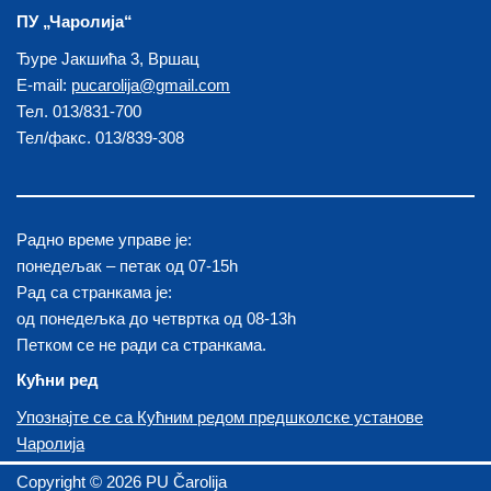
ПУ „Чаролија“
Ђуре Јакшића 3, Вршац
E-mail:
pucarolija@gmail.com
Тел. 013/831-700
Тел/факс. 013/839-308
Радно време управе је:
понедељак – петак од 07-15h
Рад са странкама је:
од понедељка до четвртка од 08-13h
Петком се не ради са странкама.
Кућни ред
Упознајте се са Кућним редом предшколске установе
Чаролија
Copyright ©
2026 PU Čarolija