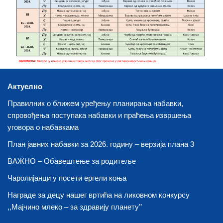
Актуелно
Правилник о ближем уређењу планирања набавки,
спровођења поступака набавки и праћења извршења
уговора о набавкама
План јавних набавки за 2026. годину – верзија плана 3
ВАЖНО – Обавештење за родитеље
Чаролијанци у посети ергели коња
Награде за децу нашег вртића на ликовном конкурсу
,,Мајчино млеко – за здравију планету’’