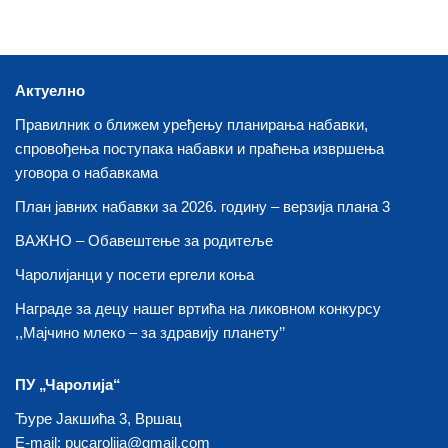
Актуелно
Правилник о ближем уређењу планирања набавки,
спровођења поступака набавки и праћења извршења
уговора о набавкама
План јавних набавки за 2026. годину – верзија плана 3
ВАЖНО – Обавештење за родитеље
Чаролијанци у посети ергели коња
Награде за децу нашег вртића на ликовном конкурсу
,,Мајчино млеко – за здравију планету’’
ПУ „Чаролија“
Ђуре Јакшића 3, Вршац
E-mail:
pucarolija@gmail.com