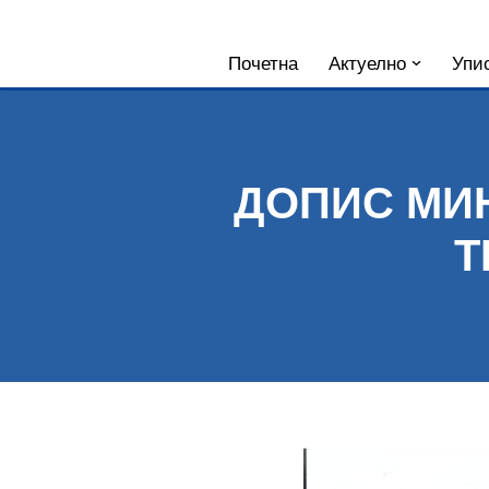
Skoči
Почетна
Актуелно
Упис
na
sadržaj
ДОПИС МИН
Т