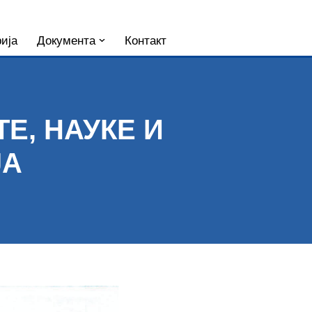
ија
Документа
Контакт
Е, НАУКЕ И
ЈА